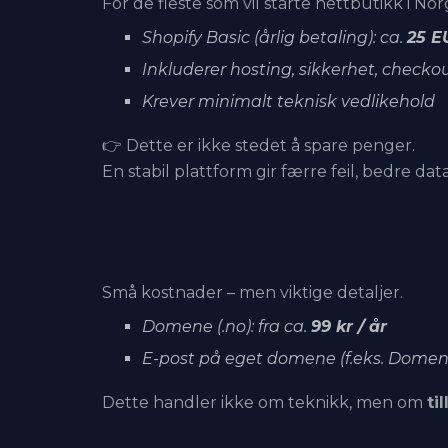
For de fleste som vil starte nettbutikk i Nor
Shopify Basic (årlig betaling): ca.
25 E
Inkluderer hosting, sikkerhet, checkou
Krever minimalt teknisk vedlikehold
👉 Dette er ikke stedet å spare penger.
En stabil plattform gir færre feil, bedre data
Små kostnader – men viktige detaljer.
Domene (.no): fra ca.
99 kr / år
E-post på eget domene (f.eks. Domen
Dette handler ikke om teknikk, men om
ti