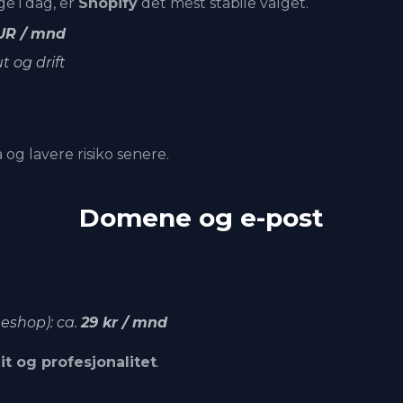
ge i dag, er
Shopify
det mest stabile valget.
UR / mnd
t og drift
 og lavere risiko senere.
Domene og e-post
eshop): ca.
29 kr / mnd
llit og profesjonalitet
.