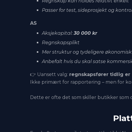
Regnskap kan holdes relativt enkelt
Passer for test, sideprosjekt og kontro
AS
Aksjekapital:
30 000 kr
Regnskapsplikt
Mer struktur og tydeligere økonomisk 
Anbefalt hvis du skal satse kommersiel
👉 Uansett valg:
regnskapsfører tidlig er
Ikke primært for rapportering – men for kont
Dette er ofte det som skiller butikker som 
Plat