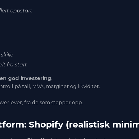
llert oppstart
skille
t fra start
 en god investering
.
roll på tall, MVA, marginer og likviditet.
overlever, fra de som stopper opp.
tform: Shopify (realistisk min