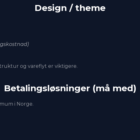
Design / theme
gskostnad)
ruktur og vareflyt er viktigere.
Betalingsløsninger (må med)
nimum i Norge.