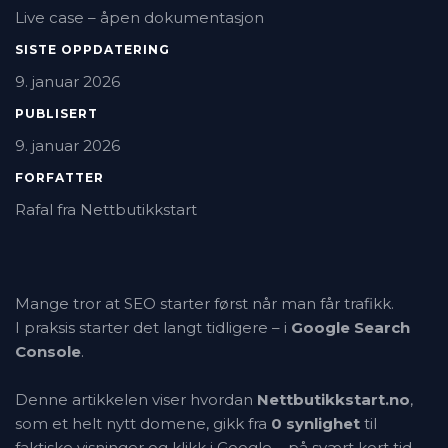
Live case – åpen dokumentasjon
SISTE OPPDATERING
9. januar 2026
PUBLISERT
9. januar 2026
FORFATTER
Rafal fra Nettbutikkstart
Mange tror at SEO starter først når man får trafikk.
I praksis starter det langt tidligere – i
Google Search
Console
.
Denne artikkelen viser hvordan
Nettbutikkstart.no
,
som et helt nytt domene, gikk fra
0 synlighet
til
faktiske visninger og klikk i Google – på svært kort tid.